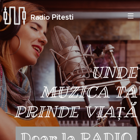
Pitesti
Radio
UNDE
MUZICA TA
PRINDE VIAȚĂ
Doar la RADIO